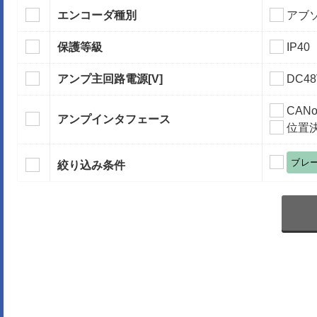
エンコーダ種別
アブ
保護等級
IP40
アンプ主回路電源
[V]
DC48
CANo
アンプインタフェース
位置
ブレ
絞り込み条件