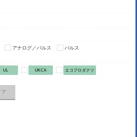
アナログ／パルス
パルス
UL
UKCA
エコプロダクツ
リア