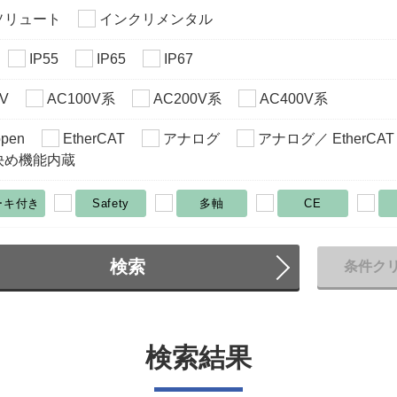
ソリュート
インクリメンタル
IP55
IP65
IP67
V
AC100V系
AC200V系
AC400V系
pen
EtherCAT
アナログ
アナログ／ EtherCAT
決め機能内蔵
ーキ付き
Safety
多軸
CE
検索
条件ク
検索結果