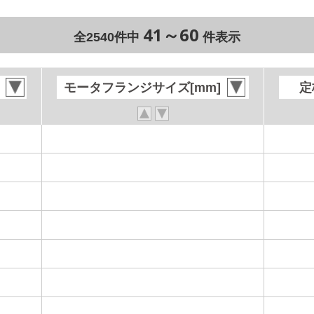
41～60
全2540件中
件表示
モータフランジサイズ[mm]
モータフランジサイズ[mm]
定
定