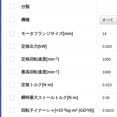
分類
機種
モータフランジサイズ
[mm]
定格出力
[kW]
-1
定格回転速度
[min
]
-1
最高回転速度
[min
]
定格トルク
[N·m]
瞬時最大ストールトルク
[N·m]
-4
2
2
回転子イナーシャ
[×10
kg·m
(GD
/4)]