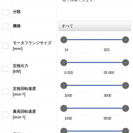
分類
機種
モータフランジサイズ
[mm]
定格出力
[kW]
定格回転速度
[min
-1
]
最高回転速度
[min
-1
]