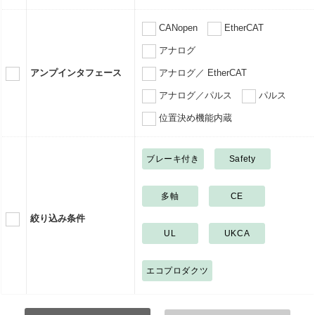
CANopen
EtherCAT
アナログ
アンプインタフェース
アナログ／ EtherCAT
アナログ／パルス
パルス
位置決め機能内蔵
ブレーキ付き
Safety
多軸
CE
絞り込み条件
UL
UKCA
エコプロダクツ