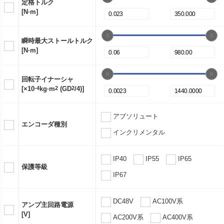
定格トルク
[N·m]
瞬時最大ストールトルク
[N·m]
回転子イナーシャ
[×10
-4
kg·m
2
(GD
2
/4)]
アブソリュート
エンコーダ種別
インクリメンタル
IP40
IP55
IP65
保護等級
IP67
DC48V
AC100V系
アンプ主回路電源
[V]
AC200V系
AC400V系