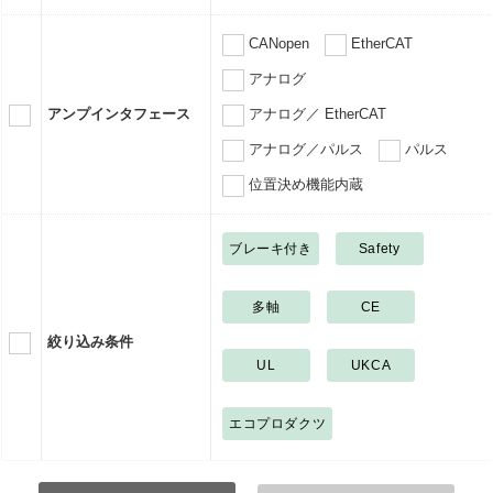
CANopen
EtherCAT
アナログ
アンプインタフェース
アナログ／ EtherCAT
アナログ／パルス
パルス
位置決め機能内蔵
ブレーキ付き
Safety
多軸
CE
絞り込み条件
UL
UKCA
エコプロダクツ