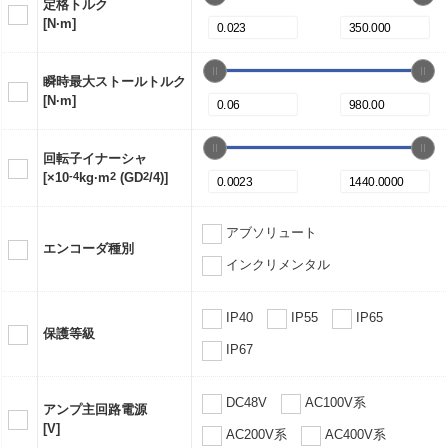
定格トルク
[N·m]
瞬時最大ストールトルク
[N·m]
回転子イナーシャ
[×10
-4
kg·m
2
(GD
2
/4)]
アブソリュート
エンコーダ種別
インクリメンタル
IP40
IP55
IP65
保護等級
IP67
DC48V
AC100V系
アンプ主回路電源
[V]
AC200V系
AC400V系