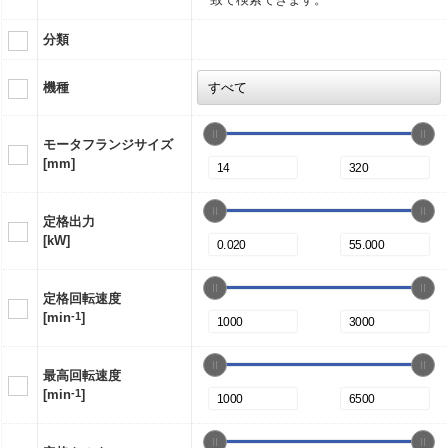
分類
機種
モータフランジサイズ
[mm]
定格出力
[kW]
定格回転速度
[min
-1
]
最高回転速度
[min
-1
]