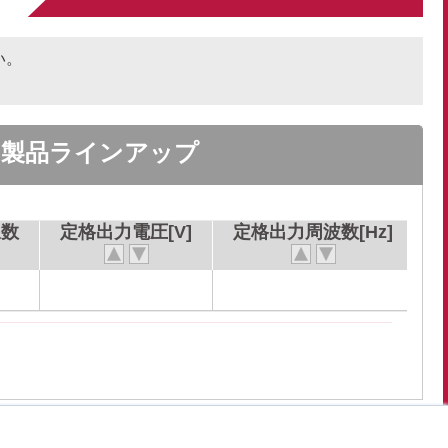
さい。
製品ラインアップ
線数
定格出力電圧[V]
定格出力周波数[Hz]