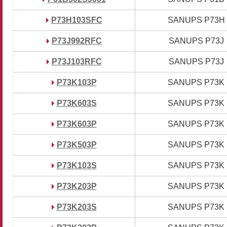
P73H103SFC
P73H103SFC
SANUPS P73H
SANUPS P73H
P73J992RFC
P73J992RFC
SANUPS P73J
SANUPS P73J
P73J103RFC
P73J103RFC
SANUPS P73J
SANUPS P73J
P73K103P
P73K103P
SANUPS P73K
SANUPS P73K
P73K603S
P73K603S
SANUPS P73K
SANUPS P73K
P73K603P
P73K603P
SANUPS P73K
SANUPS P73K
P73K503P
P73K503P
SANUPS P73K
SANUPS P73K
P73K103S
P73K103S
SANUPS P73K
SANUPS P73K
P73K203P
P73K203P
SANUPS P73K
SANUPS P73K
P73K203S
P73K203S
SANUPS P73K
SANUPS P73K