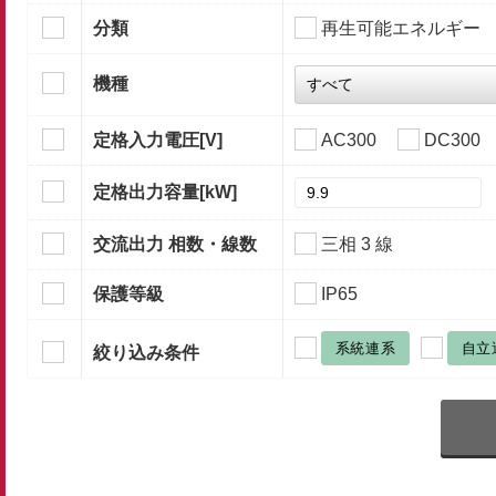
分類
再生可能エネルギー
機種
定格入力電圧
[V]
AC300
DC300
定格出力容量
[kW]
交流出力 相数・線数
三相 3 線
保護等級
IP65
系統連系
自立
絞り込み条件