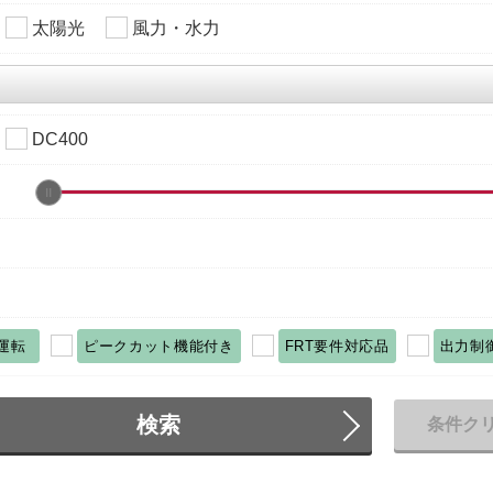
太陽光
風力・水力
DC400
運転
ピークカット機能付き
FRT要件対応品
出力制
検索
条件ク