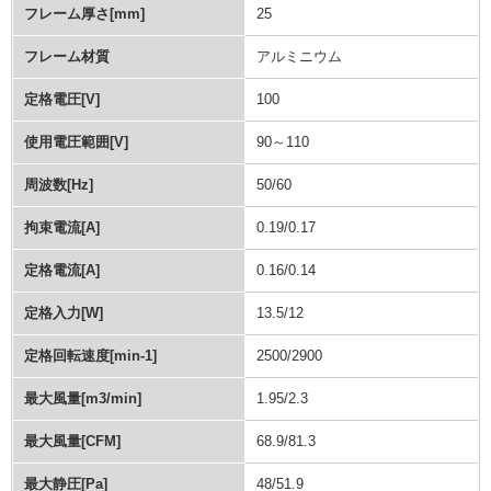
フレーム厚さ[mm]
25
フレーム材質
アルミニウム
定格電圧[V]
100
使用電圧範囲[V]
90～110
周波数[Hz]
50/60
拘束電流[A]
0.19/0.17
定格電流[A]
0.16/0.14
定格入力[W]
13.5/12
定格回転速度[min-1]
2500/2900
最大風量[m3/min]
1.95/2.3
最大風量[CFM]
68.9/81.3
最大静圧[Pa]
48/51.9