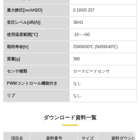
最大静圧[inchH2O]
0.193/0.207
音圧レベル[dB(A)]
38/41
使用温度範囲[˚C]
-10～+60
期待寿命[h]
25000/60℃ (56000/40℃)
質量[g]
390
センサ種類
ロースピードセンサ
PWMコントロール機能付き
なし
リブ
なし
ダウンロード資料一覧
項目名
資料番号
サイズ
資料ダウンロー