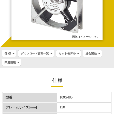
画像はイメージです。
仕 様
ダウンロード資料一覧
セットモデル
適合製品
関連情報
仕 様
型番
109S485
フレームサイズ[mm]
120