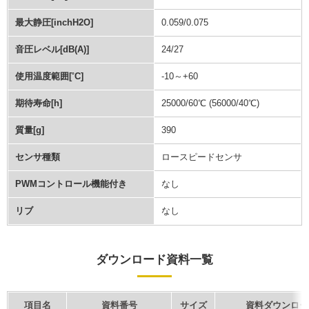
最大静圧[inchH2O]
0.059/0.075
音圧レベル[dB(A)]
24/27
使用温度範囲[˚C]
-10～+60
期待寿命[h]
25000/60℃ (56000/40℃)
質量[g]
390
センサ種類
ロースピードセンサ
PWMコントロール機能付き
なし
リブ
なし
ダウンロード資料一覧
項目名
資料番号
サイズ
資料ダウンロー