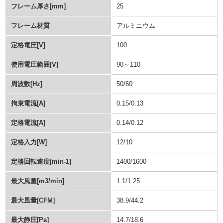
フレーム厚さ[mm]
25
フレーム材質
アルミニウム
定格電圧[V]
100
使用電圧範囲[V]
90～110
周波数[Hz]
50/60
拘束電流[A]
0.15/0.13
定格電流[A]
0.14/0.12
定格入力[W]
12/10
定格回転速度[min-1]
1400/1600
最大風量[m3/min]
1.1/1.25
最大風量[CFM]
38.9/44.2
最大静圧[Pa]
14.7/18.6