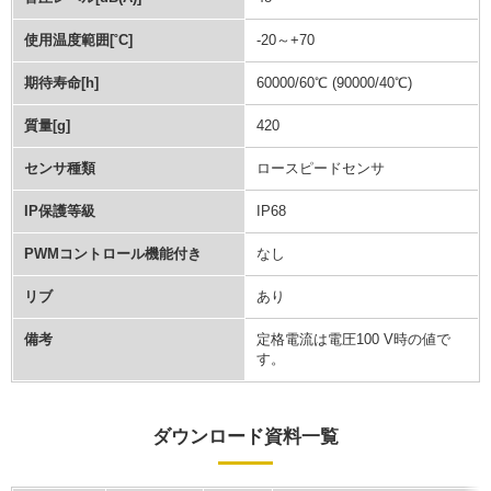
使用温度範囲[˚C]
-20～+70
期待寿命[h]
60000/60℃ (90000/40℃)
質量[g]
420
センサ種類
ロースピードセンサ
IP保護等級
IP68
PWMコントロール機能付き
なし
リブ
あり
備考
定格電流は電圧100 V時の値で
す。
ダウンロード資料一覧