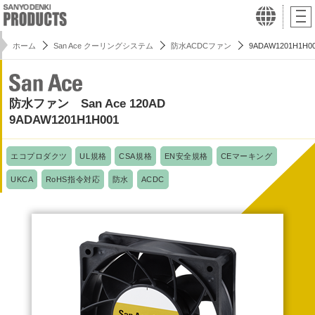
ホーム
San Ace クーリングシステム
防水ACDCファン
9ADAW1201H1H0
防水ファン San Ace 120AD
9ADAW1201H1H001
エコプロダクツ
UL規格
CSA規格
EN安全規格
CEマーキング
UKCA
RoHS指令対応
防水
ACDC