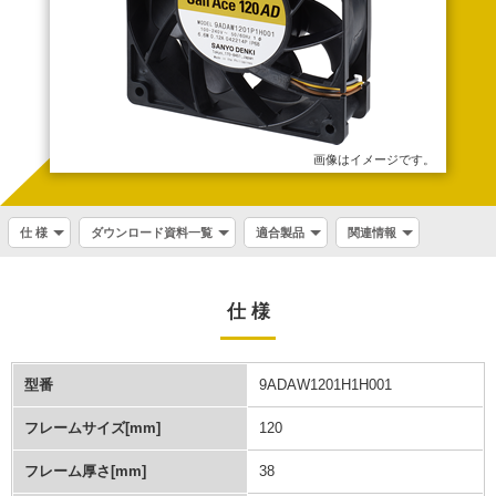
画像はイメージです。
仕 様
ダウンロード資料一覧
適合製品
関連情報
仕 様
型番
9ADAW1201H1H001
フレームサイズ[mm]
120
フレーム厚さ[mm]
38