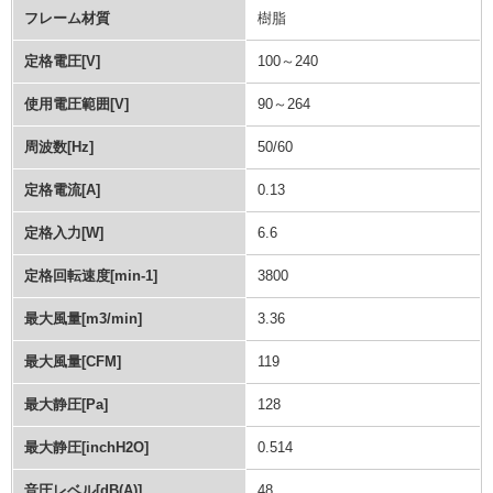
フレーム材質
樹脂
定格電圧[V]
100～240
使用電圧範囲[V]
90～264
周波数[Hz]
50/60
定格電流[A]
0.13
定格入力[W]
6.6
定格回転速度[min-1]
3800
最大風量[m3/min]
3.36
最大風量[CFM]
119
最大静圧[Pa]
128
最大静圧[inchH2O]
0.514
音圧レベル[dB(A)]
48