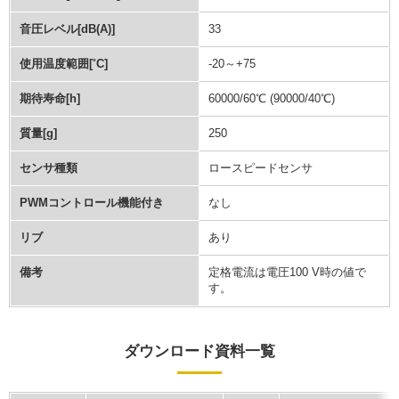
音圧レベル[dB(A)]
33
使用温度範囲[˚C]
-20～+75
期待寿命[h]
60000/60℃ (90000/40℃)
質量[g]
250
センサ種類
ロースピードセンサ
PWMコントロール機能付き
なし
リブ
あり
備考
定格電流は電圧100 V時の値で
す。
ダウンロード資料一覧