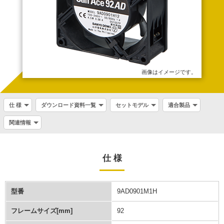
画像はイメージです。
仕 様
ダウンロード資料一覧
セットモデル
適合製品
関連情報
仕 様
型番
9AD0901M1H
フレームサイズ[mm]
92