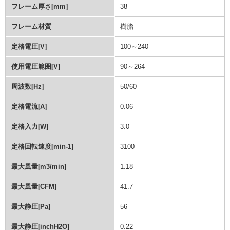
フレーム厚さ[mm]
38
フレーム材質
樹脂
定格電圧[V]
100～240
使用電圧範囲[V]
90～264
周波数[Hz]
50/60
定格電流[A]
0.06
定格入力[W]
3.0
定格回転速度[min-1]
3100
最大風量[m3/min]
1.18
最大風量[CFM]
41.7
最大静圧[Pa]
56
最大静圧[inchH2O]
0.22