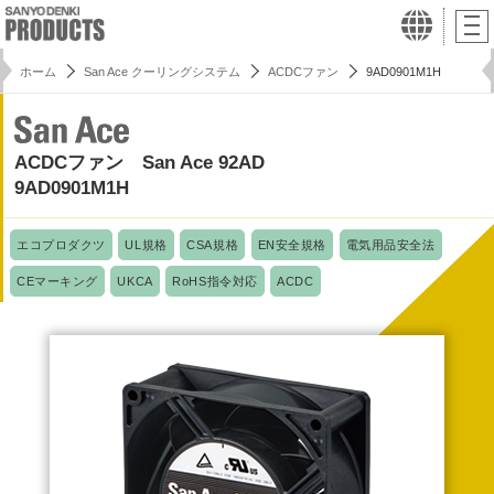
ホーム
San Ace クーリングシステム
ACDCファン
9AD0901M1H
ACDCファン San Ace 92AD
9AD0901M1H
エコプロダクツ
UL規格
CSA規格
EN安全規格
電気用品安全法
CEマーキング
UKCA
RoHS指令対応
ACDC