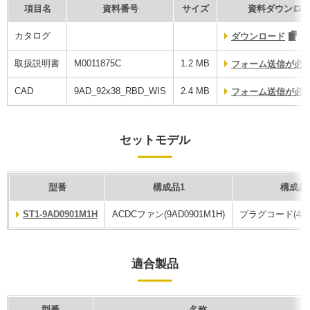
項目名
資料番号
サイズ
資料ダウンロ
カタログ
ダウンロード
取扱説明書
M0011875C
1.2 MB
フォーム送信が必
CAD
9AD_92x38_RBD_WIS
2.4 MB
フォーム送信が必
セットモデル
型番
構成品1
構成品
ST1-9AD0901M1H
ACDCファン(9AD0901M1H)
プラグコード(489-1
適合製品
型番
名称