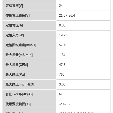
定格電圧[V]
24
使用電圧範囲[V]
21.6～26.4
定格電流[A]
0.83
定格入力[W]
19.92
定格回転速度[min-1]
5750
最大風量[m3/min]
1.34
最大風量[CFM]
47.3
最大静圧[Pa]
760
最大静圧[inchH2O]
3.05
音圧レベル[dB(A)]
61
使用温度範囲[˚C]
-20～+70