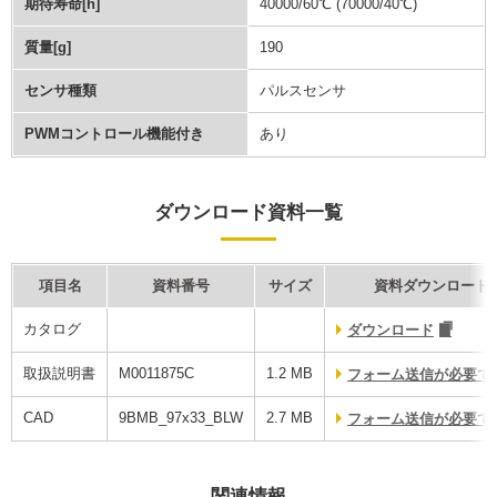
期待寿命[h]
40000/60℃ (70000/40℃)
質量[g]
190
センサ種類
パルスセンサ
PWMコントロール機能付き
あり
ダウンロード資料一覧
項目名
資料番号
サイズ
資料ダウンロード
カタログ
ダウンロード
取扱説明書
M0011875C
1.2 MB
フォーム送信が必要で
CAD
9BMB_97x33_BLW
2.7 MB
フォーム送信が必要で
関連情報