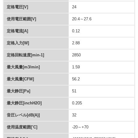
定格電圧[V]
24
使用電圧範囲[V]
20.4～27.6
定格電流[A]
0.12
定格入力[W]
2.88
定格回転速度[min-1]
2850
最大風量[m3/min]
1.59
最大風量[CFM]
56.2
最大静圧[Pa]
51
最大静圧[inchH2O]
0.205
音圧レベル[dB(A)]
32
使用温度範囲[˚C]
-20～+70