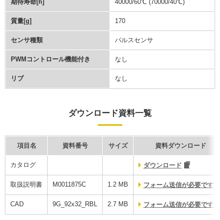
期待寿命[h]
40000/60℃ (70000/40℃)
質量[g]
170
センサ種類
パルスセンサ
PWMコントロール機能付き
なし
リブ
なし
ダウンロード資料一覧
項目名
資料番号
サイズ
資料ダウンロード
カタログ
ダウンロード
取扱説明書
M0011875C
1.2 MB
フォーム送信が必要です
CAD
9G_92x32_RBL
2.7 MB
フォーム送信が必要です