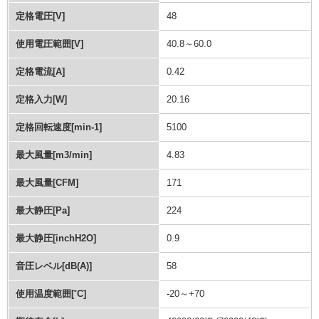
定格電圧[V]
48
使用電圧範囲[V]
40.8～60.0
定格電流[A]
0.42
定格入力[W]
20.16
定格回転速度[min-1]
5100
最大風量[m3/min]
4.83
最大風量[CFM]
171
最大静圧[Pa]
224
最大静圧[inchH2O]
0.9
音圧レベル[dB(A)]
58
使用温度範囲[˚C]
-20～+70