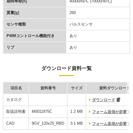
期待寿命[h]
40000/60℃ (70000/40℃)
質量[g]
260
センサ種類
パルスセンサ
PWMコントロール機能付き
あり
リブ
あり
ダウンロード資料一覧
項目名
資料番号
サイズ
資料ダウンロード
カタログ
ダウンロード
取扱説明書
M0011875C
1.2 MB
フォーム送信が必要で
CAD
9GV_120x25_RBD
3.1 MB
フォーム送信が必要で