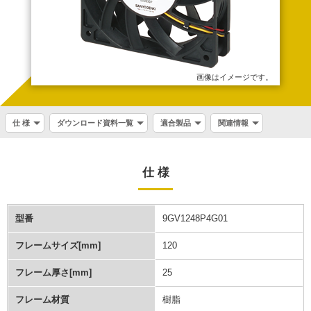
画像はイメージです。
仕 様
ダウンロード資料一覧
適合製品
関連情報
仕 様
型番
9GV1248P4G01
フレームサイズ[mm]
120
フレーム厚さ[mm]
25
フレーム材質
樹脂