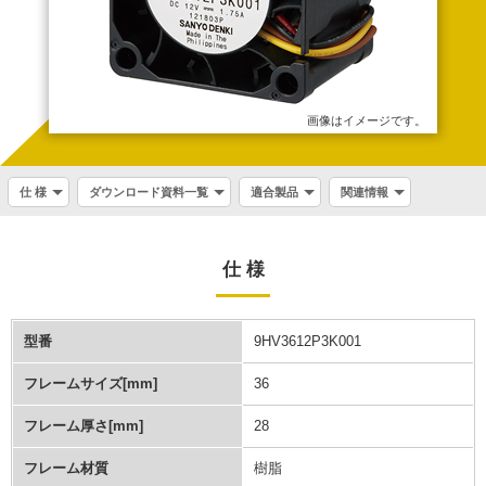
画像はイメージです。
仕 様
ダウンロード資料一覧
適合製品
関連情報
仕 様
型番
9HV3612P3K001
フレームサイズ[mm]
36
フレーム厚さ[mm]
28
フレーム材質
樹脂