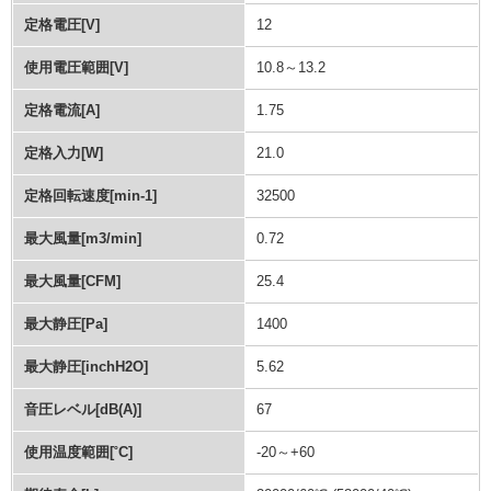
定格電圧[V]
12
使用電圧範囲[V]
10.8～13.2
定格電流[A]
1.75
定格入力[W]
21.0
定格回転速度[min-1]
32500
最大風量[m3/min]
0.72
最大風量[CFM]
25.4
最大静圧[Pa]
1400
最大静圧[inchH2O]
5.62
音圧レベル[dB(A)]
67
使用温度範囲[˚C]
-20～+60