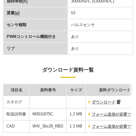
期待寿命[h]
30000/60℃ (53000/40℃)
質量[g]
53
センサ種類
パルスセンサ
PWMコントロール機能付き
あり
リブ
あり
ダウンロード資料一覧
項目名
資料番号
サイズ
資料ダウンロード
カタログ
ダウンロード
取扱説明書
M0011875C
1.2 MB
フォーム送信が必要です
CAD
9HV_36x28_RBD
1.3 MB
フォーム送信が必要で