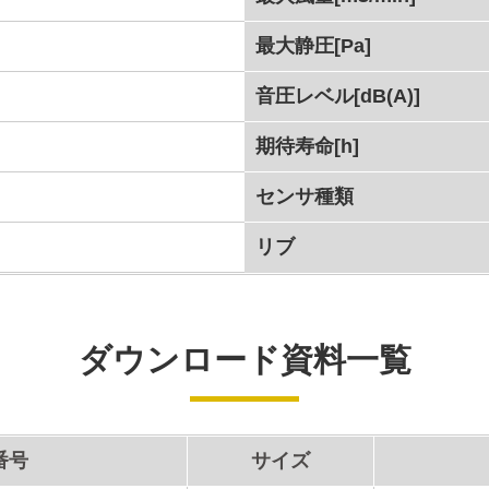
最大静圧[Pa]
音圧レベル[dB(A)]
期待寿命[h]
センサ種類
リブ
ダウンロード資料一覧
番号
サイズ