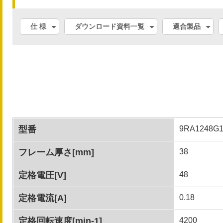
仕 様
ダウンロード資料一覧
適合製品
型番
9RA1248G1
フレーム厚さ[mm]
38
定格電圧[V]
48
定格電流[A]
0.18
定格回転速度[min-1]
4200