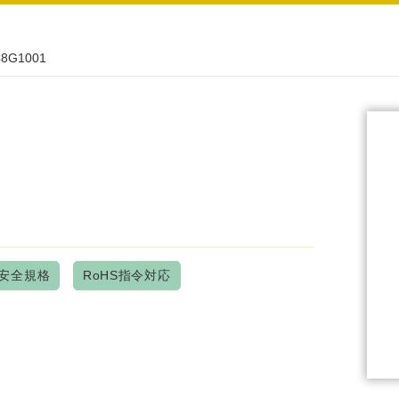
48G1001
N安全規格
RoHS指令対応