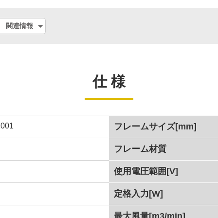
関連情報
仕 様
001
フレームサイズ[mm]
フレーム材質
使用電圧範囲[V]
定格入力[W]
最大風量[m3/min]