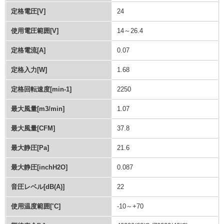
定格電圧[V]
24
使用電圧範囲[V]
14～26.4
定格電流[A]
0.07
定格入力[W]
1.68
定格回転速度[min-1]
2250
最大風量[m3/min]
1.07
最大風量[CFM]
37.8
最大静圧[Pa]
21.6
最大静圧[inchH2O]
0.087
音圧レベル[dB(A)]
22
使用温度範囲[˚C]
-10～+70