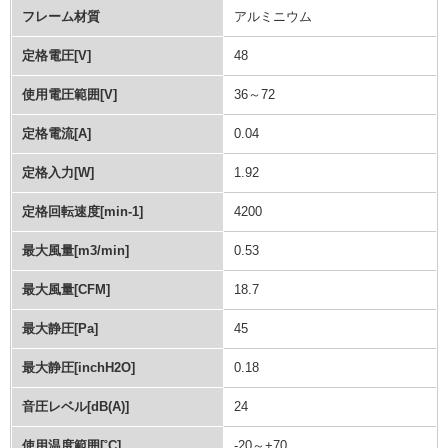
フレーム材質
アルミニウム
定格電圧[V]
48
使用電圧範囲[V]
36～72
定格電流[A]
0.04
定格入力[W]
1.92
定格回転速度[min-1]
4200
最大風量[m3/min]
0.53
最大風量[CFM]
18.7
最大静圧[Pa]
45
最大静圧[inchH2O]
0.18
音圧レベル[dB(A)]
24
使用温度範囲[˚C]
-20～+70