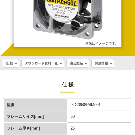
画像はイメージです。
仕 様
ダウンロード資料一覧
適合製品
関連情報
仕 様
型番
9LG0648P4M001
フレームサイズ[mm]
60
フレーム厚さ[mm]
25