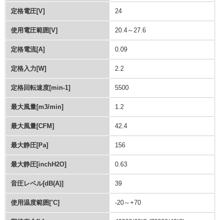
定格電圧[V]
24
使用電圧範囲[V]
20.4～27.6
定格電流[A]
0.09
定格入力[W]
2.2
定格回転速度[min-1]
5500
最大風量[m3/min]
1.2
最大風量[CFM]
42.4
最大静圧[Pa]
156
最大静圧[inchH2O]
0.63
音圧レベル[dB(A)]
39
使用温度範囲[˚C]
-20～+70