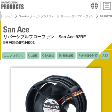
ホーム
San Ace クーリングシステム
リバーシブルフローファン
9RF0924
リバーシブルフローファン San Ace 92RF
9RF0924P1H001
エコプロダクツ
UL規格
CSA規格
EN安全規格
RoHS指令対応
丸型