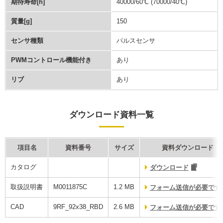
期待寿命[h]
40000/60℃ (70000/40℃)
質量[g]
150
センサ種類
パルスセンサ
PWMコントロール機能付き
あり
リブ
あり
ダウンロード資料一覧
項目名
資料番号
サイズ
資料ダウンロード
カタログ
ダウンロード
取扱説明書
M0011875C
1.2 MB
フォーム送信が必要です
CAD
9RF_92x38_RBD
2.6 MB
フォーム送信が必要です