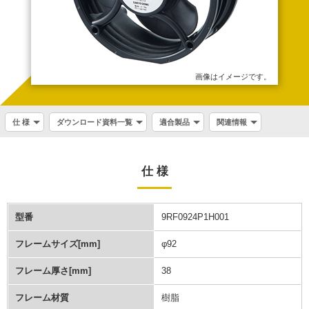
画像はイメージです。
仕 様
ダウンロード資料一覧
適合製品
関連情報
仕 様
型番
9RF0924P1H001
フレームサイズ[mm]
φ92
フレーム厚さ[mm]
38
フレーム材質
樹脂