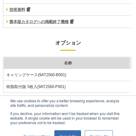
技術資料
製本版カタログへの掲載終了機種
オプション
名称
キャリングケース(9AT2560-B001)
樹脂取付版 5枚入(9AT2560-P001)
We use cookies to offer you a better browsing experience, analyze
site traffic, and personalize content.
お問い合わせ
If you decline, your information won’t be tracked when you visit this
website. A single cookie will be used in your browser to remember
your preference not to be tracked.
ウェブサイトポリシー