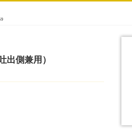
59
吐出側兼用）