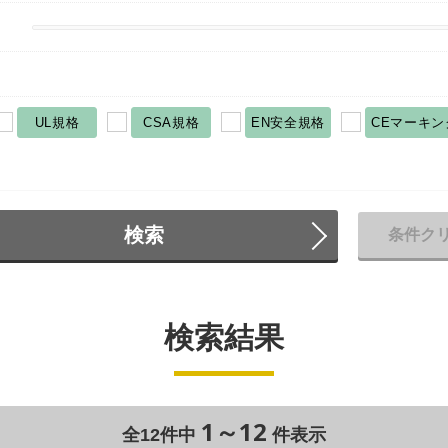
UL規格
CSA規格
EN安全規格
CEマーキン
検索
条件ク
検索結果
1～12
全12件中
件表示