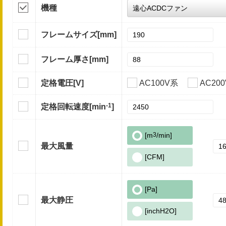
機種
フレームサイズ
[mm]
フレーム厚さ
[mm]
定格電圧
[V]
AC100V系
AC20
-1
定格回転速度
[min
]
[m
3
/min]
最大風量
[CFM]
[Pa]
最大静圧
[inchH2O]