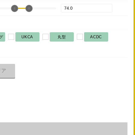
グ
UKCA
丸型
ACDC
リア