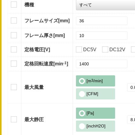
機種
フレームサイズ
[mm]
フレーム厚さ
[mm]
定格電圧
[V]
DC5V
DC12V
-1
定格回転速度
[min
]
[m
3
/min]
最大風量
[CFM]
[Pa]
最大静圧
[inchH2O]