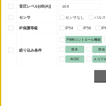
音圧レベル
[dB(A)]
センサ
センサなし
パルス
IP保護等級
IP54
IP56
IP
PWMコントロール機能
防水
防油
絞り込み条件
ACDC
エコプ