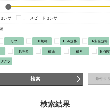
センサ
ロースピードセンサ
68
リブ
UL規格
CSA規格
EN安全規格
長寿命
耐温
耐Ｇ
低消費
ロダクツ
検索
条件ク
検索結果