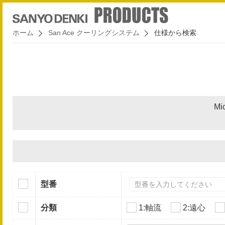
ホーム
San Ace クーリングシステム
仕様から検索
Mi
型番
分類
1:軸流
2:遠心