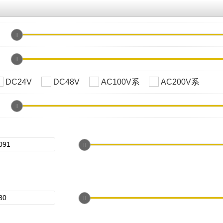
DC24V
DC48V
AC100V系
AC200V系