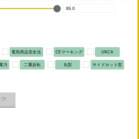
電気用品安全法
CEマーキング
UKCA
電力
二重反転
丸型
サイドカット型
リア