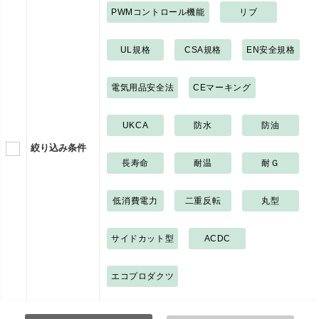
PWMコントロール機能
リブ
UL規格
CSA規格
EN安全規格
電気用品安全法
CEマーキング
UKCA
防水
防油
絞り込み条件
長寿命
耐温
耐Ｇ
低消費電力
二重反転
丸型
サイドカット型
ACDC
エコプロダクツ