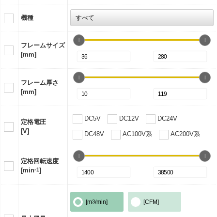
機種
フレームサイズ
[mm]
フレーム厚さ
[mm]
DC5V
DC12V
DC24V
定格電圧
[V]
DC48V
AC100V系
AC200V系
定格回転速度
[min
-1
]
[m
3
/min]
[CFM]