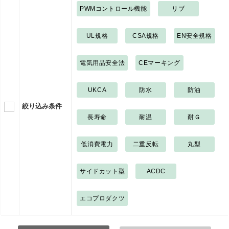
PWMコントロール機能
リブ
UL規格
CSA規格
EN安全規格
電気用品安全法
CEマーキング
UKCA
防水
防油
絞り込み条件
長寿命
耐温
耐Ｇ
低消費電力
二重反転
丸型
サイドカット型
ACDC
エコプロダクツ