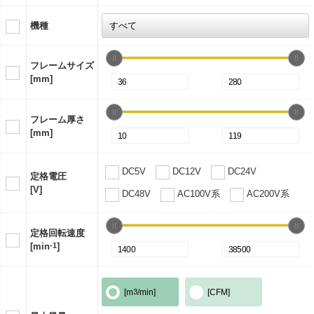
機種
フレームサイズ
[mm]
フレーム厚さ
[mm]
DC5V
DC12V
DC24V
定格電圧
[V]
DC48V
AC100V系
AC200V系
定格回転速度
[min
-1
]
[m
3
/min]
[CFM]