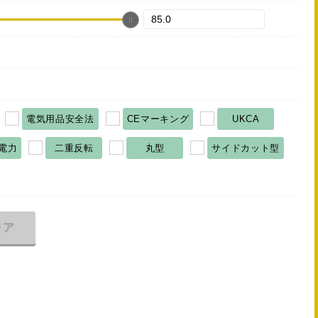
電気用品安全法
CEマーキング
UKCA
電力
二重反転
丸型
サイドカット型
リア