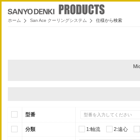
ホーム
San Ace クーリングシステム
仕様から検索
Mi
型番
分類
1:軸流
2:遠心