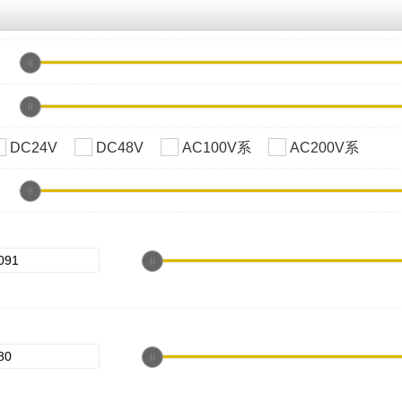
DC24V
DC48V
AC100V系
AC200V系