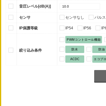
音圧レベル
[dB(A)]
センサ
センサなし
パルス
IP保護等級
IP54
IP56
IP
PWMコントロール機能
防水
防油
絞り込み条件
ACDC
エコプ