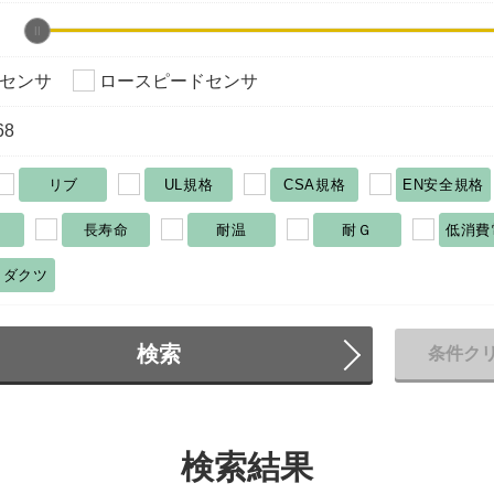
センサ
ロースピードセンサ
68
リブ
UL規格
CSA規格
EN安全規格
長寿命
耐温
耐Ｇ
低消費
ロダクツ
検索
条件ク
検索結果