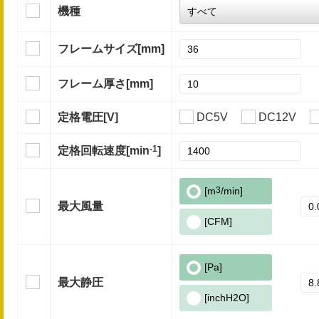
機種
フレームサイズ
[mm]
フレーム厚さ
[mm]
定格電圧
[V]
DC5V
DC12V
-1
定格回転速度
[min
]
[m
3
/min]
最大風量
[CFM]
[Pa]
最大静圧
[inchH2O]