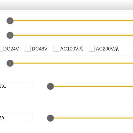
DC24V
DC48V
AC100V系
AC200V系