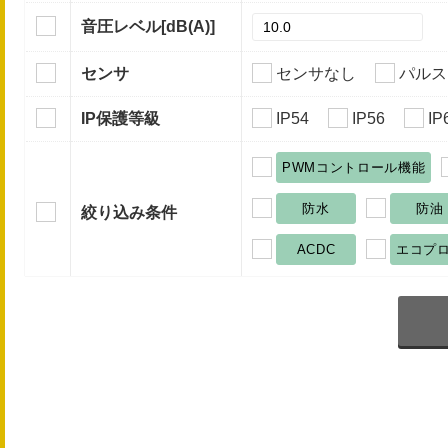
音圧レベル
[dB(A)]
センサ
センサなし
パルス
IP保護等級
IP54
IP56
IP
PWMコントロール機能
防水
防油
絞り込み条件
ACDC
エコプ