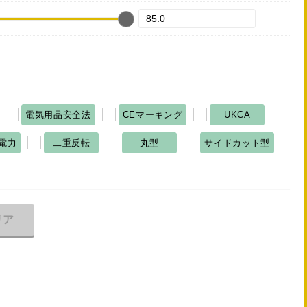
電気用品安全法
CEマーキング
UKCA
電力
二重反転
丸型
サイドカット型
リア