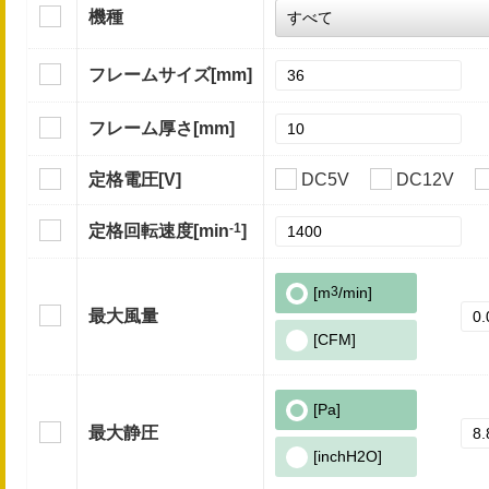
機種
フレームサイズ
[mm]
フレーム厚さ
[mm]
定格電圧
[V]
DC5V
DC12V
-1
定格回転速度
[min
]
[m
3
/min]
最大風量
[CFM]
[Pa]
最大静圧
[inchH2O]