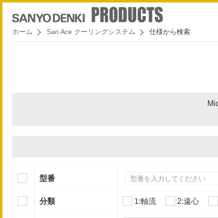
ホーム
San Ace クーリングシステム
仕様から検索
Mi
型番
分類
1:軸流
2:遠心