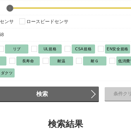
センサ
ロースピードセンサ
68
リブ
UL規格
CSA規格
EN安全規格
長寿命
耐温
耐Ｇ
低消費
ロダクツ
検索
条件ク
検索結果