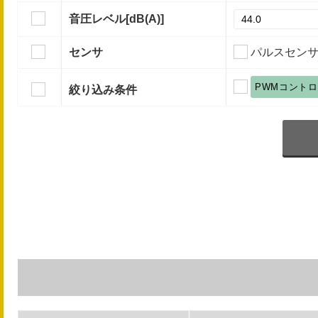
音圧レベル
[dB(A)]
センサ
パルスセン
PWMコント
絞り込み条件