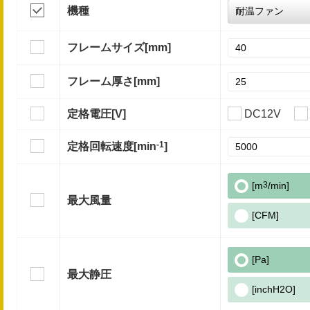
機種
フレームサイズ
[mm]
フレーム厚さ
[mm]
定格電圧
[V]
DC12V
-1
定格回転速度
[min
]
[m
3
/min]
最大風量
[CFM]
[Pa]
最大静圧
[inchH2O]