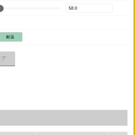
耐温
リア