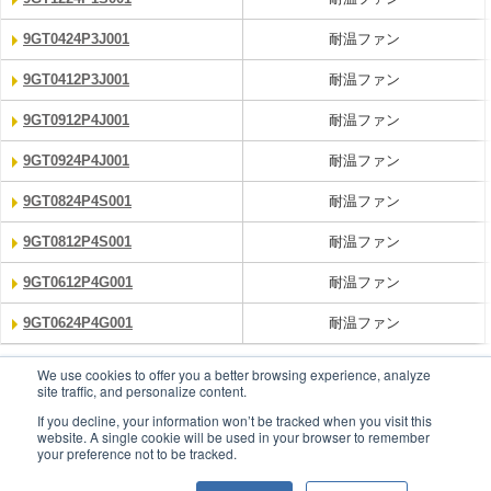
9GT0424P3J001
耐温ファン
9GT0412P3J001
耐温ファン
9GT0912P4J001
耐温ファン
9GT0924P4J001
耐温ファン
9GT0824P4S001
耐温ファン
9GT0812P4S001
耐温ファン
9GT0612P4G001
耐温ファン
9GT0624P4G001
耐温ファン
1～12
We use cookies to offer you a better browsing experience, analyze
全12件中
件表示
site traffic, and personalize content.
If you decline, your information won’t be tracked when you visit this
website. A single cookie will be used in your browser to remember
your preference not to be tracked.