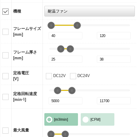
機種
フレームサイズ
[mm]
フレーム厚さ
[mm]
定格電圧
DC12V
DC24V
[V]
定格回転速度
[min
-1
]
[m
3
/min]
[CFM]
最大風量