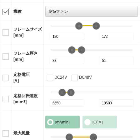
機種
フレームサイズ
[mm]
フレーム厚さ
[mm]
定格電圧
DC24V
DC48V
[V]
定格回転速度
[min
-1
]
[m
3
/min]
[CFM]
最大風量