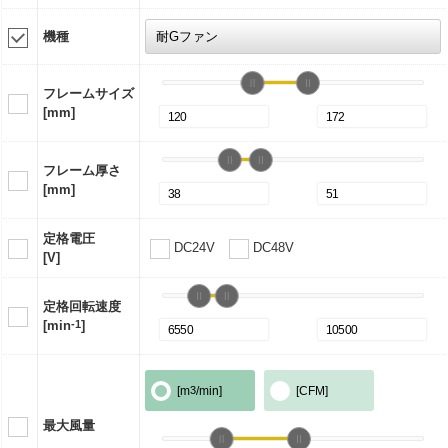
機種
フレームサイズ
[mm]
フレーム厚さ
[mm]
定格電圧
DC24V
DC48V
[V]
定格回転速度
[min
-1
]
[m
3
/min]
[CFM]
最大風量