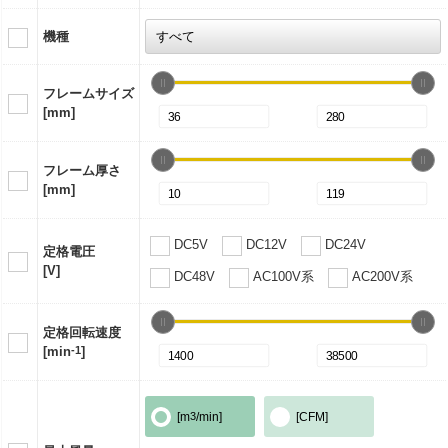
機種
フレームサイズ
[mm]
フレーム厚さ
[mm]
DC5V
DC12V
DC24V
定格電圧
[V]
DC48V
AC100V系
AC200V系
定格回転速度
[min
-1
]
[m
3
/min]
[CFM]