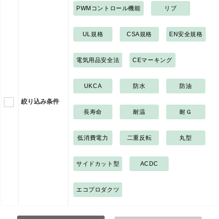
PWMコントロール機能
リブ
UL規格
CSA規格
EN安全規格
電気用品安全法
CEマーキング
UKCA
防水
防油
絞り込み条件
長寿命
耐温
耐Ｇ
低消費電力
二重反転
丸型
サイドカット型
ACDC
エコプロダクツ