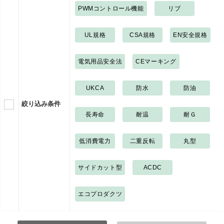
PWMコントロール機能
リブ
UL規格
CSA規格
EN安全規格
電気用品安全法
CEマーキング
UKCA
防水
防油
絞り込み条件
長寿命
耐温
耐Ｇ
低消費電力
二重反転
丸型
サイドカット型
ACDC
エコプロダクツ