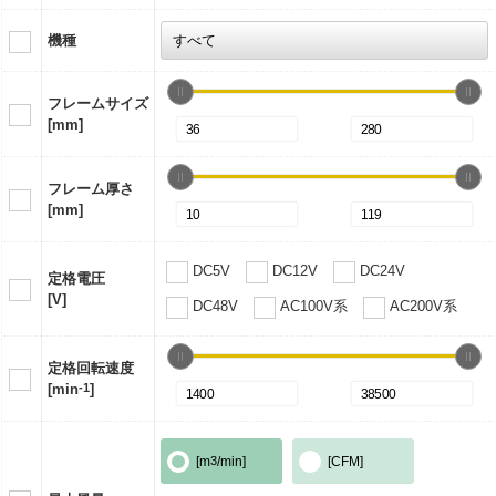
機種
フレームサイズ
[mm]
フレーム厚さ
[mm]
DC5V
DC12V
DC24V
定格電圧
[V]
DC48V
AC100V系
AC200V系
定格回転速度
[min
-1
]
[m
3
/min]
[CFM]