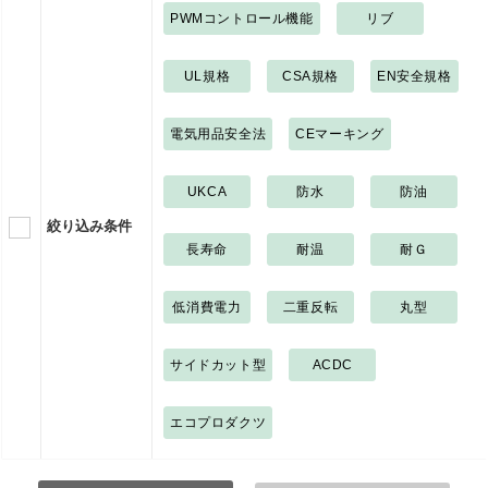
PWMコントロール機能
リブ
UL規格
CSA規格
EN安全規格
電気用品安全法
CEマーキング
UKCA
防水
防油
絞り込み条件
長寿命
耐温
耐Ｇ
低消費電力
二重反転
丸型
サイドカット型
ACDC
エコプロダクツ