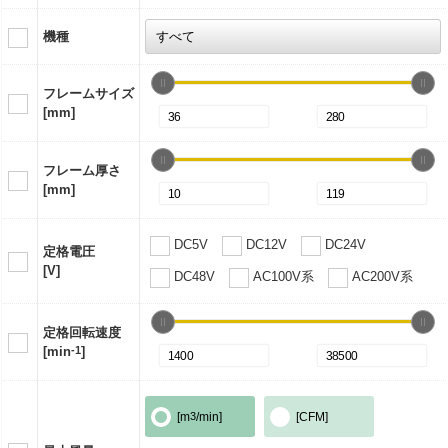
機種
フレームサイズ
[mm]
フレーム厚さ
[mm]
DC5V
DC12V
DC24V
定格電圧
[V]
DC48V
AC100V系
AC200V系
定格回転速度
[min
-1
]
[m
3
/min]
[CFM]