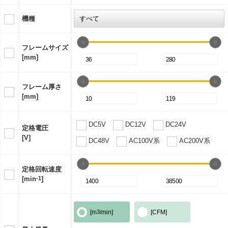
機種
フレームサイズ
[mm]
フレーム厚さ
[mm]
DC5V
DC12V
DC24V
定格電圧
[V]
DC48V
AC100V系
AC200V系
定格回転速度
[min
-1
]
[m
3
/min]
[CFM]