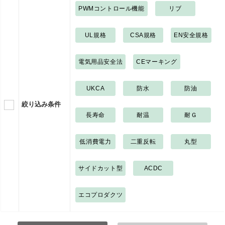
PWMコントロール機能
リブ
UL規格
CSA規格
EN安全規格
電気用品安全法
CEマーキング
UKCA
防水
防油
絞り込み条件
長寿命
耐温
耐Ｇ
低消費電力
二重反転
丸型
サイドカット型
ACDC
エコプロダクツ