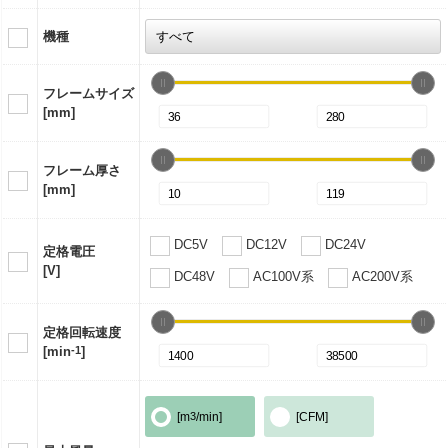
機種
フレームサイズ
[mm]
フレーム厚さ
[mm]
DC5V
DC12V
DC24V
定格電圧
[V]
DC48V
AC100V系
AC200V系
定格回転速度
[min
-1
]
[m
3
/min]
[CFM]