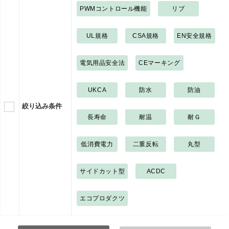
PWMコントロール機能
リブ
UL規格
CSA規格
EN安全規格
電気用品安全法
CEマーキング
UKCA
防水
防油
絞り込み条件
長寿命
耐温
耐Ｇ
低消費電力
二重反転
丸型
サイドカット型
ACDC
エコプロダクツ