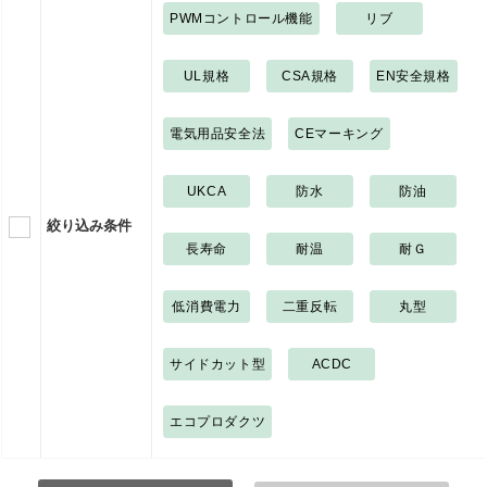
PWMコントロール機能
リブ
UL規格
CSA規格
EN安全規格
電気用品安全法
CEマーキング
UKCA
防水
防油
絞り込み条件
長寿命
耐温
耐Ｇ
低消費電力
二重反転
丸型
サイドカット型
ACDC
エコプロダクツ