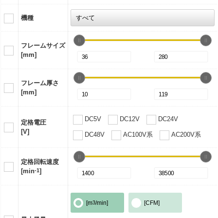
機種
フレームサイズ
[mm]
フレーム厚さ
[mm]
DC5V
DC12V
DC24V
定格電圧
[V]
DC48V
AC100V系
AC200V系
定格回転速度
[min
-1
]
[m
3
/min]
[CFM]