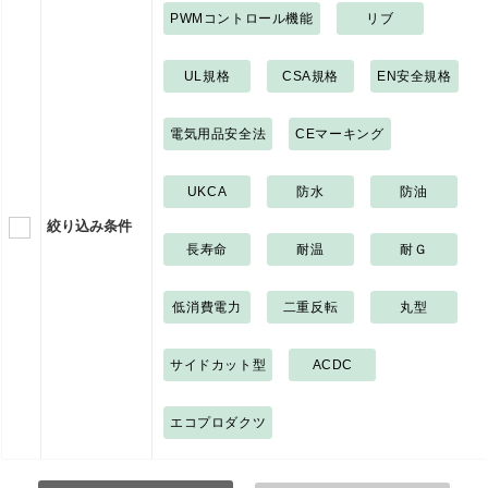
PWMコントロール機能
リブ
UL規格
CSA規格
EN安全規格
電気用品安全法
CEマーキング
UKCA
防水
防油
絞り込み条件
長寿命
耐温
耐Ｇ
低消費電力
二重反転
丸型
サイドカット型
ACDC
エコプロダクツ