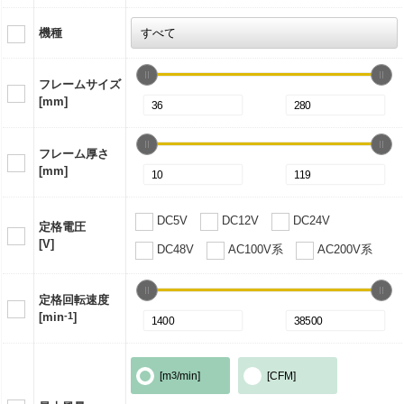
機種
フレームサイズ
[mm]
フレーム厚さ
[mm]
DC5V
DC12V
DC24V
定格電圧
[V]
DC48V
AC100V系
AC200V系
定格回転速度
[min
-1
]
[m
3
/min]
[CFM]