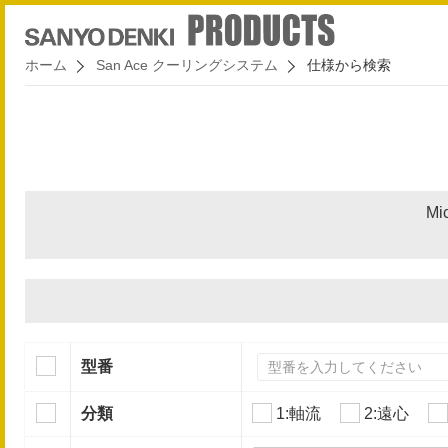
ホーム
San Ace クーリングシステム
仕様から検索
Mi
型番
分類
1:軸流
2:遠心