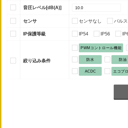
音圧レベル
[dB(A)]
センサ
センサなし
パルス
IP保護等級
IP54
IP56
IP
PWMコントロール機能
防水
防油
絞り込み条件
ACDC
エコプ