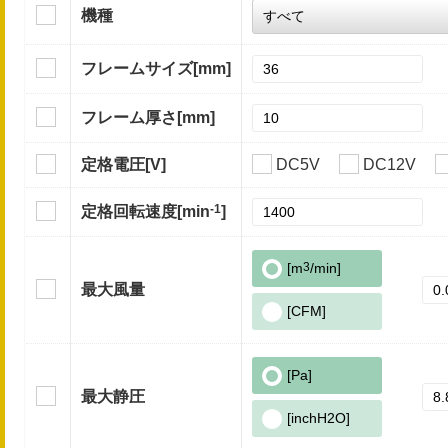
機種
フレームサイズ
[mm]
フレーム厚さ
[mm]
定格電圧
[V]
DC5V
DC12V
-1
定格回転速度
[min
]
[m
3
/min]
最大風量
[CFM]
[Pa]
最大静圧
[inchH2O]