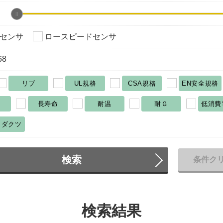
センサ
ロースピードセンサ
68
リブ
UL規格
CSA規格
EN安全規格
長寿命
耐温
耐Ｇ
低消費
ロダクツ
検索
条件ク
検索結果