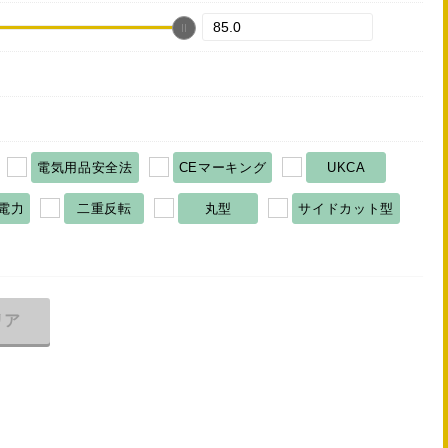
電気用品安全法
CEマーキング
UKCA
電力
二重反転
丸型
サイドカット型
リア