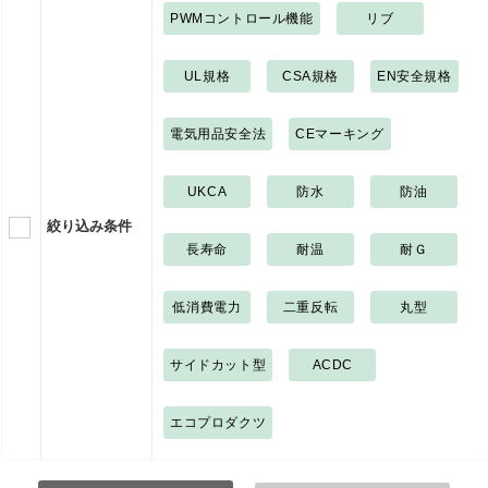
PWMコントロール機能
リブ
UL規格
CSA規格
EN安全規格
電気用品安全法
CEマーキング
UKCA
防水
防油
絞り込み条件
長寿命
耐温
耐Ｇ
低消費電力
二重反転
丸型
サイドカット型
ACDC
エコプロダクツ