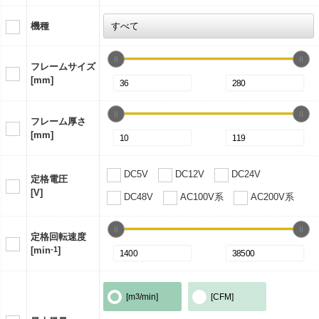
機種
フレームサイズ
[mm]
フレーム厚さ
[mm]
DC5V
DC12V
DC24V
定格電圧
[V]
DC48V
AC100V系
AC200V系
定格回転速度
[min
-1
]
[m
3
/min]
[CFM]