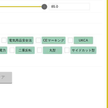
電気用品安全法
CEマーキング
UKCA
電力
二重反転
丸型
サイドカット型
リア