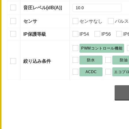
音圧レベル
[dB(A)]
センサ
センサなし
パルス
IP保護等級
IP54
IP56
IP
PWMコントロール機能
防水
防油
絞り込み条件
ACDC
エコプ