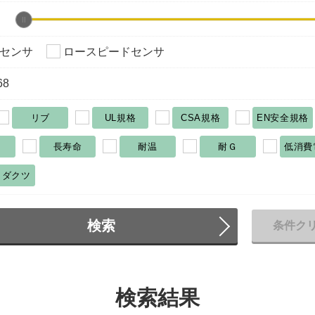
センサ
ロースピードセンサ
68
リブ
UL規格
CSA規格
EN安全規格
長寿命
耐温
耐Ｇ
低消費
ロダクツ
検索
条件ク
検索結果