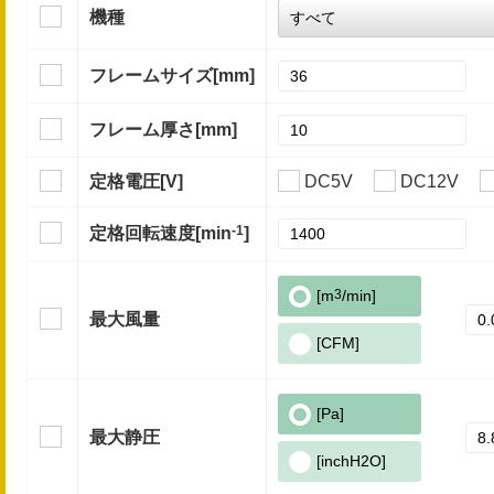
機種
フレームサイズ
[mm]
フレーム厚さ
[mm]
定格電圧
[V]
DC5V
DC12V
-1
定格回転速度
[min
]
[m
3
/min]
最大風量
[CFM]
[Pa]
最大静圧
[inchH2O]