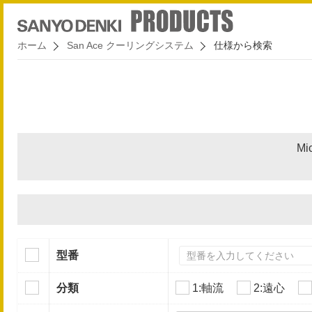
ホーム
San Ace クーリングシステム
仕様から検索
Mi
型番
分類
1:軸流
2:遠心