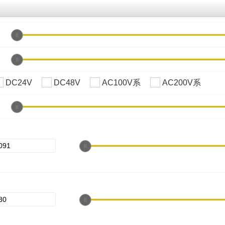
DC24V
DC48V
AC100V系
AC200V系