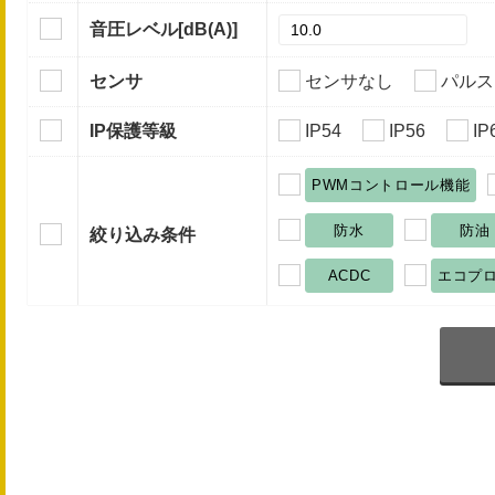
音圧レベル
[dB(A)]
センサ
センサなし
パルス
IP保護等級
IP54
IP56
IP
PWMコントロール機能
防水
防油
絞り込み条件
ACDC
エコプ