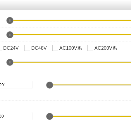
DC24V
DC48V
AC100V系
AC200V系