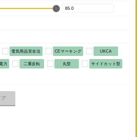
電気用品安全法
CEマーキング
UKCA
電力
二重反転
丸型
サイドカット型
リア