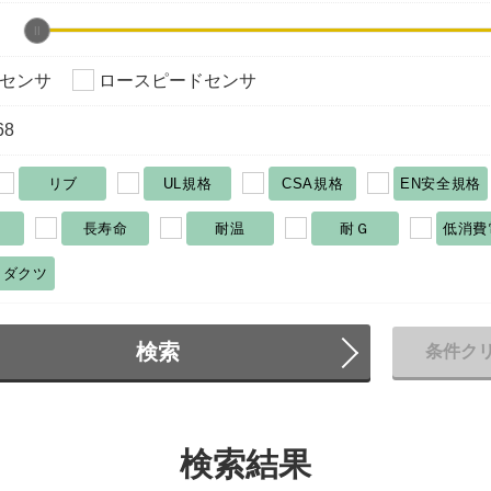
センサ
ロースピードセンサ
68
リブ
UL規格
CSA規格
EN安全規格
長寿命
耐温
耐Ｇ
低消費
ロダクツ
検索
条件ク
検索結果