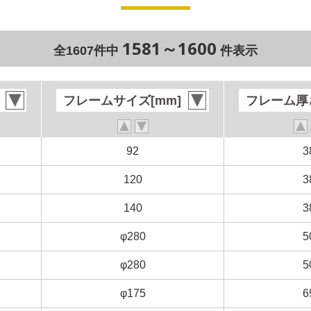
1581～1600
全1607件中
件表示
フレームサイズ[mm]
フレームサイズ[mm]
フレーム厚さ
フレーム厚さ
92
92
3
3
120
120
3
3
140
140
3
3
φ280
φ280
5
5
φ280
φ280
5
5
φ175
φ175
6
6