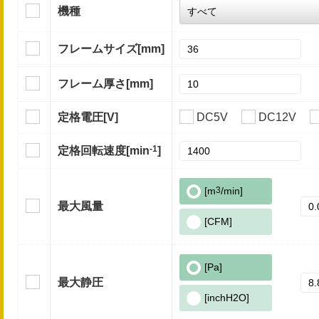
機種
フレームサイズ
[mm]
フレーム厚さ
[mm]
定格電圧
[V]
DC5V
DC12V
-1
定格回転速度
[min
]
[m
3
/min]
最大風量
[CFM]
[Pa]
最大静圧
[inchH2O]