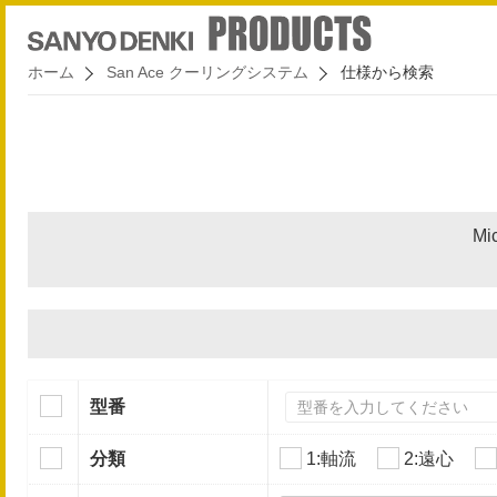
ホーム
San Ace クーリングシステム
仕様から検索
Mi
型番
分類
1:軸流
2:遠心