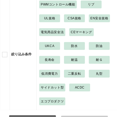
PWMコントロール機能
リブ
UL規格
CSA規格
EN安全規格
電気用品安全法
CEマーキング
UKCA
防水
防油
絞り込み条件
長寿命
耐温
耐Ｇ
低消費電力
二重反転
丸型
サイドカット型
ACDC
エコプロダクツ