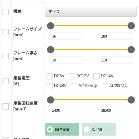
機種
フレームサイズ
[mm]
フレーム厚さ
[mm]
DC5V
DC12V
DC24V
定格電圧
[V]
DC48V
AC100V系
AC200V系
定格回転速度
[min
-1
]
[m
3
/min]
[CFM]