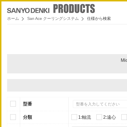
ホーム
San Ace クーリングシステム
仕様から検索
Mi
型番
分類
1:軸流
2:遠心