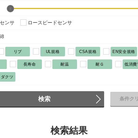
センサ
ロースピードセンサ
68
リブ
UL規格
CSA規格
EN安全規格
長寿命
耐温
耐Ｇ
低消費
ロダクツ
検索
条件ク
検索結果