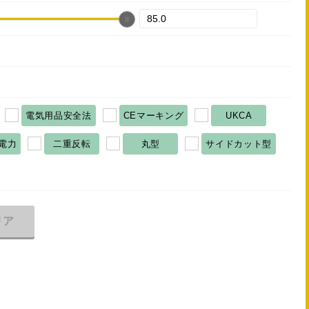
電気用品安全法
CEマーキング
UKCA
電力
二重反転
丸型
サイドカット型
リア