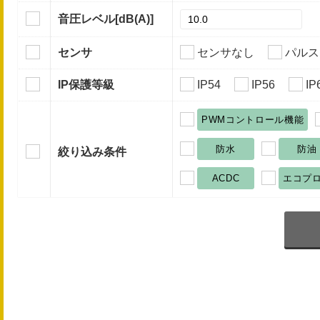
音圧レベル
[dB(A)]
センサ
センサなし
パルス
IP保護等級
IP54
IP56
IP
PWMコントロール機能
防水
防油
絞り込み条件
ACDC
エコプ