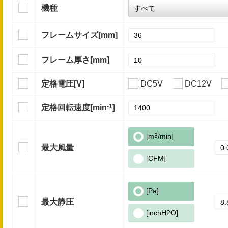
機種
フレームサイズ
[mm]
フレーム厚さ
[mm]
定格電圧
[V]
DC5V
DC12V
-1
定格回転速度
[min
]
[m
3
/min]
最大風量
[CFM]
[Pa]
最大静圧
[inchH2O]