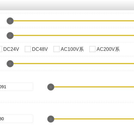
DC24V
DC48V
AC100V系
AC200V系