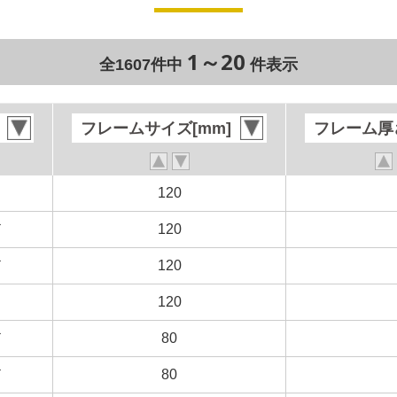
1～20
全1607件中
件表示
フレームサイズ[mm]
フレームサイズ[mm]
フレーム厚さ
フレーム厚さ
ト
ト
120
120
ド
ド
120
120
ド
ド
120
120
ト
ト
120
120
ド
ド
80
80
ド
ド
80
80