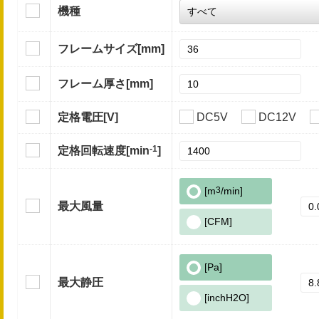
機種
フレームサイズ
[mm]
フレーム厚さ
[mm]
定格電圧
[V]
DC5V
DC12V
-1
定格回転速度
[min
]
[m
3
/min]
最大風量
[CFM]
[Pa]
最大静圧
[inchH2O]