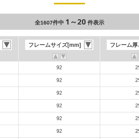
1～20
全1607件中
件表示
フレームサイズ[mm]
フレームサイズ[mm]
フレーム厚さ
フレーム厚さ
92
92
2
2
92
92
2
2
92
92
2
2
92
92
2
2
92
92
2
2
92
92
2
2