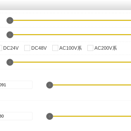
DC24V
DC48V
AC100V系
AC200V系