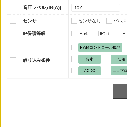
音圧レベル
[dB(A)]
センサ
センサなし
パルス
IP保護等級
IP54
IP56
IP
PWMコントロール機能
防水
防油
絞り込み条件
ACDC
エコプ