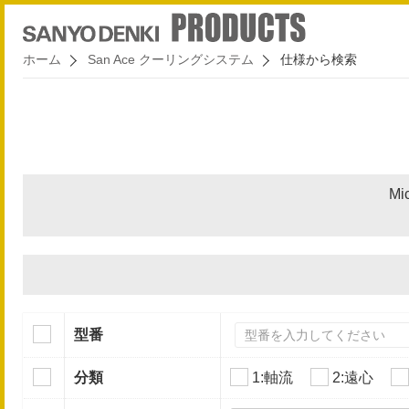
ホーム
San Ace クーリングシステム
仕様から検索
Mi
型番
分類
1:軸流
2:遠心