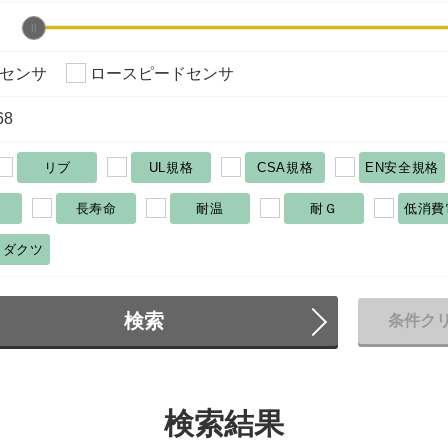
センサ
ロースピードセンサ
68
リブ
UL規格
CSA規格
EN安全規格
長寿命
耐温
耐Ｇ
低消費
ロダクツ
検索
条件ク
検索結果