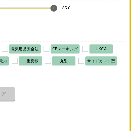
電気用品安全法
CEマーキング
UKCA
電力
二重反転
丸型
サイドカット型
リア