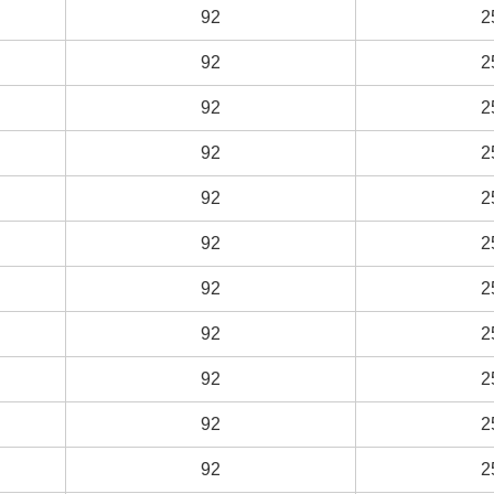
92
92
2
2
92
92
2
2
92
92
2
2
92
92
2
2
92
92
2
2
92
92
2
2
92
92
2
2
92
92
2
2
92
92
2
2
92
92
2
2
92
92
2
2