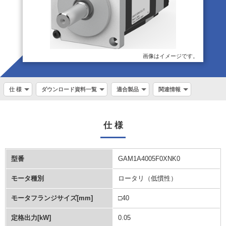
画像はイメージです。
仕 様
ダウンロード資料一覧
適合製品
関連情報
仕 様
型番
GAM1A4005F0XNK0
モータ種別
ロータリ（低慣性）
モータフランジサイズ[mm]
□40
定格出力[kW]
0.05