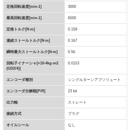
定格回転速度[min-1]
3000
最高回転速度[min-1]
6500
定格トルク[N·m]
0.159
連続ストールトルク[N·m]
0.167
瞬時最大ストールトルク[N·m]
0.56
回転子イナーシャ[×10-4kg·m2
0.0153
(GD2/4)]
エンコーダ種別
シングルターンアブソリュート
エンコーダ分解能[P/R]
23 bit
出力軸
ストレート
接続方式
プラグ
オイルシール
なし