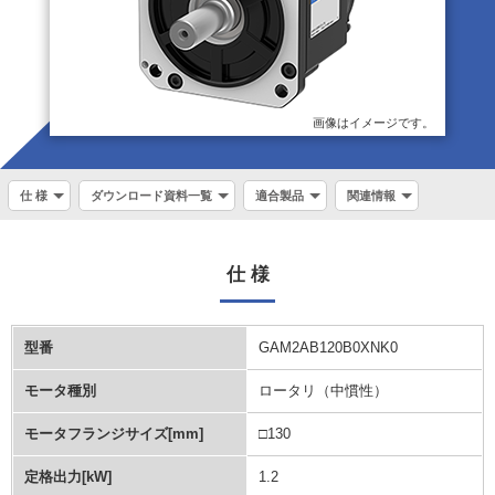
画像はイメージです。
仕 様
ダウンロード資料一覧
適合製品
関連情報
仕 様
型番
GAM2AB120B0XNK0
モータ種別
ロータリ（中慣性）
モータフランジサイズ[mm]
□130
定格出力[kW]
1.2