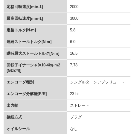
定格回転速度[min-1]
2000
最高回転速度[min-1]
3000
定格トルク[N·m]
5.8
連続ストールトルク[N·m]
6.0
瞬時最大ストールトルク[N·m]
16.5
回転子イナーシャ[×10-4kg·m2
7.78
(GD2/4)]
エンコーダ種別
シングルターンアブソリュート
エンコーダ分解能[P/R]
23 bit
出力軸
ストレート
接続方式
プラグ
オイルシール
なし