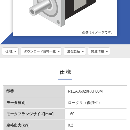
画像はイメージです。
仕 様
ダウンロード資料一覧
適合製品
関連情報
仕 様
型番
R1EA06020FXH03M
モータ種別
ロータリ（低慣性）
モータフランジサイズ[mm]
□60
定格出力[kW]
0.2