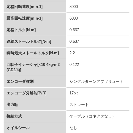
定格回転速度[min-1]
3000
最高回転速度[min-1]
6000
定格トルク[N·m]
0.637
連続ストールトルク[N·m]
0.637
瞬時最大ストールトルク[N·m]
2.2
回転子イナーシャ[×10-4kg·m2
0.122
(GD2/4)]
エンコーダ種別
シングルターンアブソリュート
エンコーダ分解能[P/R]
17bit
出力軸
ストレート
接続方式
ケーブル（コネクタなし）
オイルシール
なし