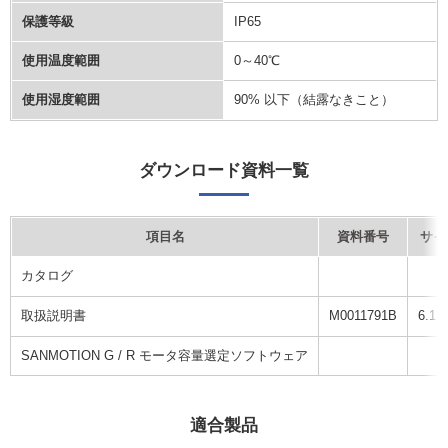
保護等級
IP65
使用温度範囲
0～40℃
使用湿度範囲
90% 以下（結露なきこと）
ダウンロード資料一覧
項目名
資料番号
サイ
カタログ
取扱説明書
M0011791B
6.1 
SANMOTION G / R モータ容量選定ソフトウェア
適合製品