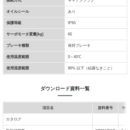
接続方式
キャノンプラグ
オイルシール
あり
保護等級
IP65
サーボモータ質量[kg]
65
ブレーキ種類
保持ブレーキ
使用温度範囲
0～40℃
使用湿度範囲
90% 以下（結露なきこと）
ダウンロード資料一覧
項目名
資料番号
サイ
カタログ