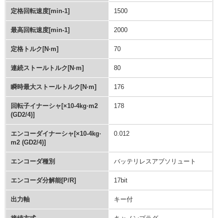
定格回転速度[min-1]
1500
最高回転速度[min-1]
2000
定格トルク[N·m]
70
連続ストールトルク[N·m]
80
瞬時最大ストールトルク[N·m]
176
回転子イナーシャ[×10-4kg·m2
178
(GD2/4)]
エンコーダイナーシャ[×10-4kg·
0.012
m2 (GD2/4)]
エンコーダ種別
バッテリレスアブソリュート
エンコーダ分解能[P/R]
17bit
出力軸
キー付