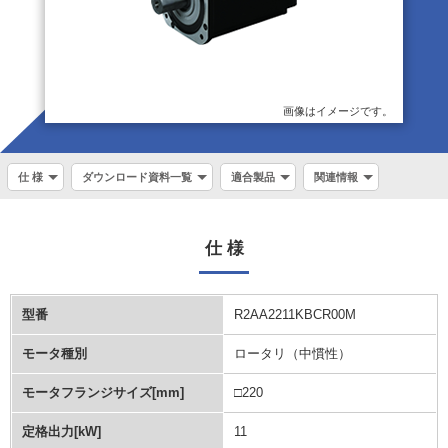
画像はイメージです。
仕 様
ダウンロード資料一覧
適合製品
関連情報
仕 様
型番
R2AA2211KBCR00M
モータ種別
ロータリ（中慣性）
モータフランジサイズ[mm]
□220
定格出力[kW]
11