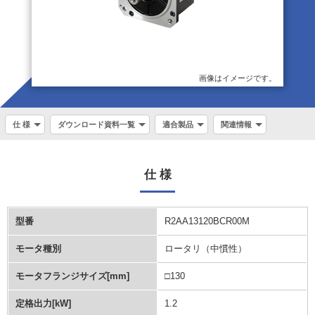
画像はイメージです。
仕 様
ダウンロード資料一覧
適合製品
関連情報
仕 様
型番
R2AA13120BCR00M
モータ種別
ロータリ（中慣性）
モータフランジサイズ[mm]
□130
定格出力[kW]
1.2