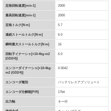
定格回転速度[min-1]
2000
最高回転速度[min-1]
2000
定格トルク[N·m]
5.7
連続ストールトルク[N·m]
6.0
瞬時最大ストールトルク[N·m]
16
回転子イナーシャ[×10-4kg·m2
6.0
(GD2/4)]
エンコーダイナーシャ[×10-4kg·
0.0042
m2 (GD2/4)]
エンコーダ種別
バッテリレスアブソリュート
エンコーダ分解能[P/R]
17bit
出力軸
キー付