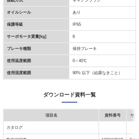
接続方式
キャノンプラグ
オイルシール
あり
保護等級
IP65
サーボモータ質量[kg]
8
ブレーキ種類
保持ブレーキ
使用温度範囲
0～40℃
使用湿度範囲
90% 以下（結露なきこと）
ダウンロード資料一覧
項目名
資料番号
サイ
カタログ