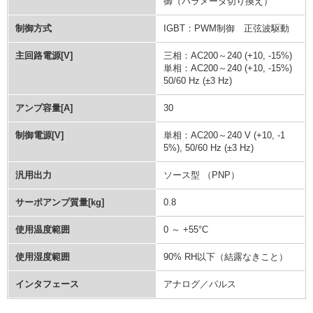
御（パラメータ切り換え）
制御方式
IGBT：PWM制御 正弦波駆動
主回路電源[V]
三相：AC200～240 (+10, -15%)
単相：AC200～240 (+10, -15%)
50/60 Hz (±3 Hz)
アンプ容量[A]
30
制御電源[V]
単相：AC200～240 V (+10, -1
5%), 50/60 Hz (±3 Hz)
汎用出力
ソース型 （PNP）
サーボアンプ質量[kg]
0.8
使用温度範囲
0 ～ +55°C
使用湿度範囲
90% RH以下（結露なきこと）
インタフェース
アナログ／パルス