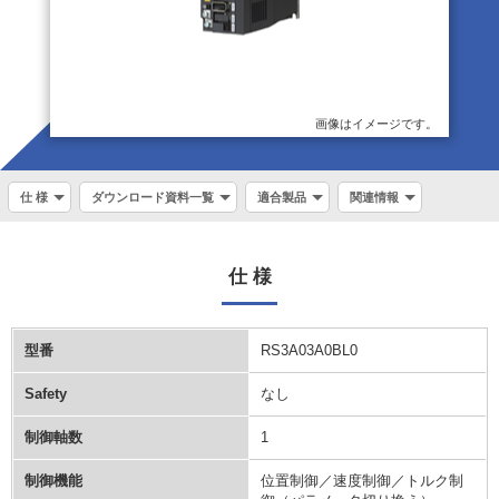
画像はイメージです。
仕 様
ダウンロード資料一覧
適合製品
関連情報
仕 様
型番
RS3A03A0BL0
Safety
なし
制御軸数
1
制御機能
位置制御／速度制御／トルク制