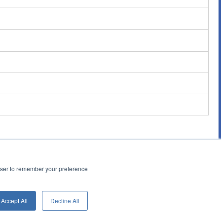
rowser to remember your preference
Accept All
Decline All
© SANYO DENKI CO., LTD.