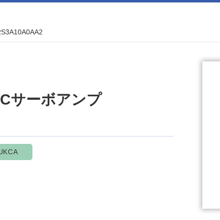
RS3A10A0AA2
l ACサーボアンプ
UKCA