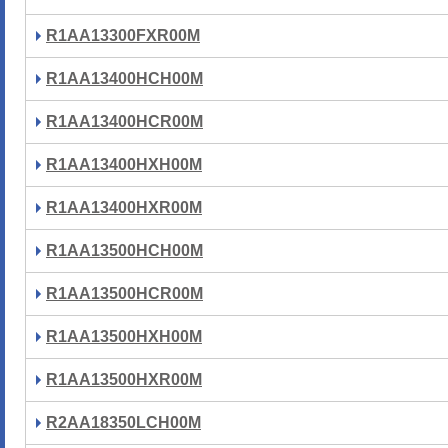
R1AA13300FXR00M
R1AA13400HCH00M
R1AA13400HCR00M
R1AA13400HXH00M
R1AA13400HXR00M
R1AA13500HCH00M
R1AA13500HCR00M
R1AA13500HXH00M
R1AA13500HXR00M
R2AA18350LCH00M