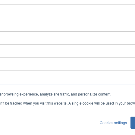
er browsing experience, analyze site traffic, and personalize content.
お問い合わせ
on’t be tracked when you visit this website. A single cookie will be used in your b
Cookies settings